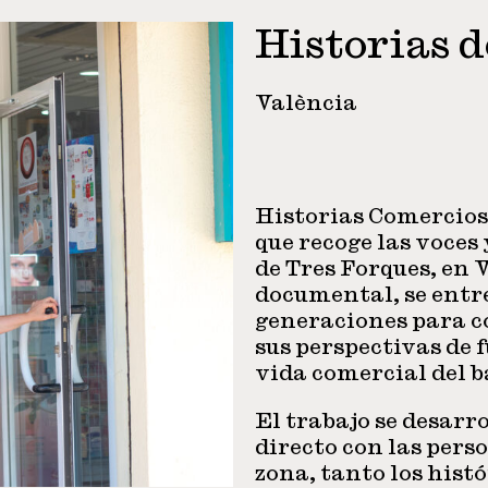
Historias 
València
Historias Comercios
que recoge las voces 
de Tres Forques, en 
documental, se entr
generaciones para co
sus perspectivas de f
vida comercial del b
El trabajo se desarr
directo con las pers
zona, tanto los hist