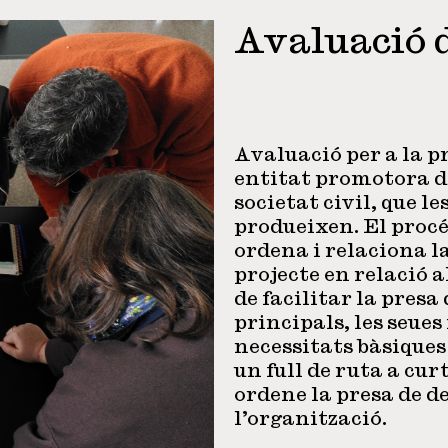
Avaluació 
Avaluació per a la p
entitat promotora de
societat civil, que le
produeixen. El procés
ordena i relaciona l
projecte en relació a
de facilitar la presa
principals, les seues
necessitats bàsiques 
un full de ruta a cur
ordene la presa de de
l’organització.