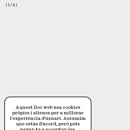
1
/
4
Aquest lloc web usa cookies
pròpies i alienes per a millorar
l'experiència d'usuari. Assumim
que estàs d'acord, però pots
negar-te a acceptar-les.