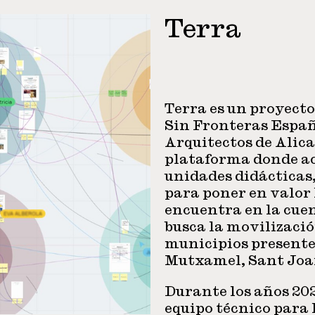
Terra
Terra es un proyect
Sin Fronteras España
Arquitectos de Alic
plataforma donde ac
unidades didácticas, 
para poner en valor 
encuentra en la cuen
busca la movilizació
municipios presentes
Mutxamel, Sant Joan
Durante los años 202
equipo técnico para