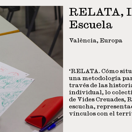
RELATA, II
Escuela
València, Europa
‘RELATA. Cómo situar
una metodología par
través de las histor
individual, lo colect
de Vides Creuades, 
escucha, representa
vínculos con el terri