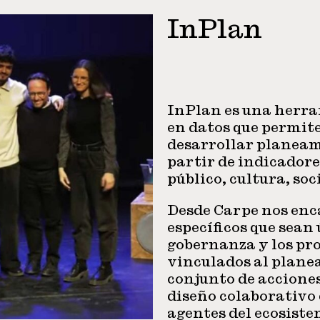
InPlan
InPlan es una herra
en datos que permit
desarrollar planeam
partir de indicadore
público, cultura, soc
Desde Carpe nos enc
específicos que sean 
gobernanza y los pr
vinculados al plan
conjunto de acciones
diseño colaborativo 
agentes del ecosiste