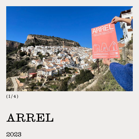
1
/
4
ARREL
2023