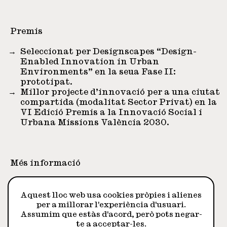
Premis
Seleccionat per Designscapes “Design-
Enabled Innovation in Urban
Environments” en la seua Fase II:
prototipat.
Millor projecte d’innovació per a una ciutat
compartida (modalitat Sector Privat) en la
VI Edició Premis a la Innovació Social i
Urbana Missions València 2030.
Més informació
(
Web
) (
Conclusions
)
Aquest lloc web usa cookies pròpies i alienes
per a millorar l'experiència d'usuari.
Assumim que estàs d'acord, però pots negar-
Seleccionats
te a acceptar-les.