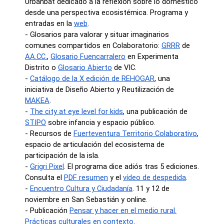
Urbanbat dedicado a la reflexión sobre lo doméstico
desde una perspectiva ecosistémica. Programa y
entradas en la
web
.
- Glosarios para valorar y situar imaginarios
comunes compartidos en Colaboratorio:
GRRR
de
AA.CC.
,
Glosario Fuencarralero
en Experimenta
Distrito o
Glosario Abierto
de VIC.
-
Catálogo de la X edición de REHOGAR
, una
iniciativa de Diseño Abierto y Reutilización de
MAKEA
.
-
The city at eye level for kids
, una publicación de
STIPO
sobre infancia y espacio público.
- Recursos de
Fuerteventura Territorio Colaborativo
,
espacio de articulación del ecosistema de
participación de la isla.
-
Grigri Pixel
. El programa dice adiós tras 5 ediciones.
Consulta el
PDF resumen
y el
vídeo de despedida
.
-
Encuentro Cultura y Ciudadanía
. 11 y 12 de
noviembre en San Sebastián y online.
- Publicación
Pensar y hacer en el medio rural.
Prácticas culturales en contexto
.